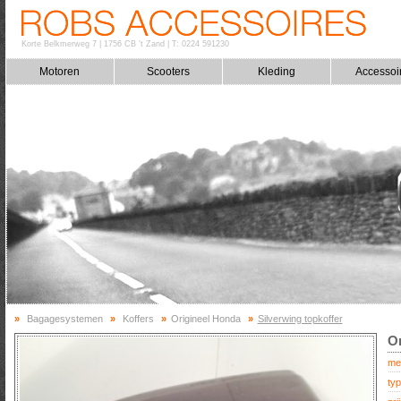
Korte Belkmerweg 7
|
1756 CB 't Zand
|
T: 0224 591230
Motoren
Scooters
Kleding
Accessoi
»
Bagagesystemen
»
Koffers
»
Origineel Honda
»
Silverwing topkoffer
Or
me
typ