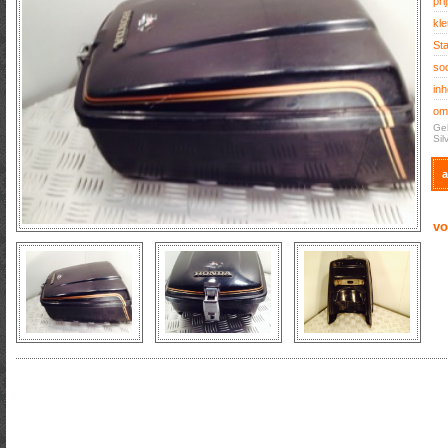
prij
kle
Sta
soo
inh
oms
Geb
Sil
a
vo