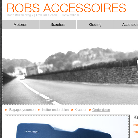
Korte Belkmerweg 7
|
1756 CB 't Zand
|
T: 0224 591230
Motoren
Scooters
Kleding
Accessoi
»
Bagagesystemen
»
Koffer onderdelen
»
Krauser
»
Onderdelen
K
me
typ