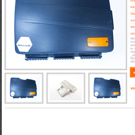
prij
kle
Sta
soo
inh
oms
We 
zow
dek
te 
htt
_s
NO
NA
a
vo