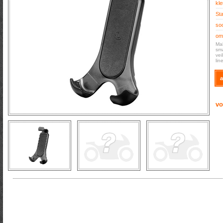
kle
Sta
soo
oms
Mak
sma
vei
lin
a
vo