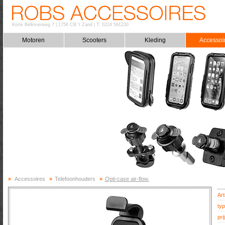
Korte Belkmerweg 7
|
1756 CB 't Zand
|
T: 0224 591230
Motoren
Scooters
Kleding
Accessoi
»
Accessoires
»
Telefoonhouders
»
Opti-case air-flow.
Art
typ
prij