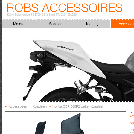
Korte Belkmerweg 7
|
1756 CB 't Zand
|
T: 0224 591230
Motoren
Scooters
Kleding
Accessoi
»
Accessoires
»
Kuipdelen
»
Honda CBR 600F2 Linker Kuipdeel
Art
typ
prij