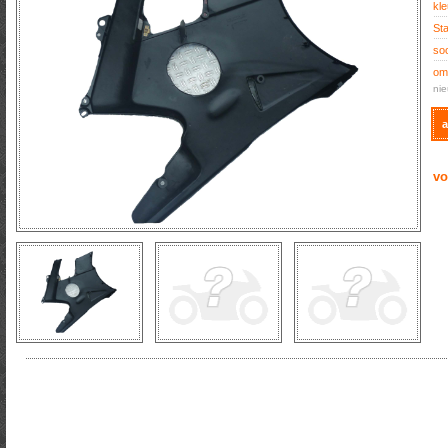
kle
Sta
soo
oms
nie
a
vo