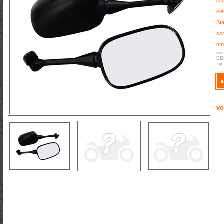
prij
kle
Sta
soo
oms
imi
CBR
zij
a
vo