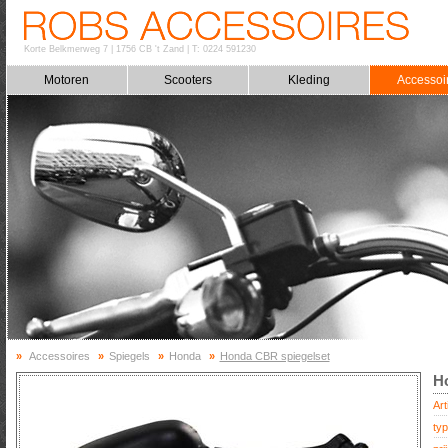
Korte Belkmerweg 7
|
1756 CB 't Zand
|
T: 0224 591230
Motoren
Scooters
Kleding
Accessoi
»
Accessoires
»
Spiegels
»
Honda
»
Honda CBR spiegelset
H
Art
typ