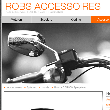
Korte Belkmerweg 7
|
1756 CB 't Zand
|
T: 0224 591230
Motoren
Scooters
Kleding
Accessoi
»
Accessoires
»
Spiegels
»
Honda
»
Honda CBR900 Spiegelset
H
Art
typ