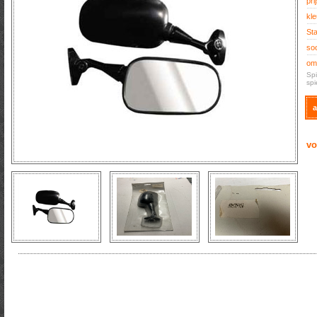
prij
kle
Sta
soo
oms
Spi
spi
a
vo