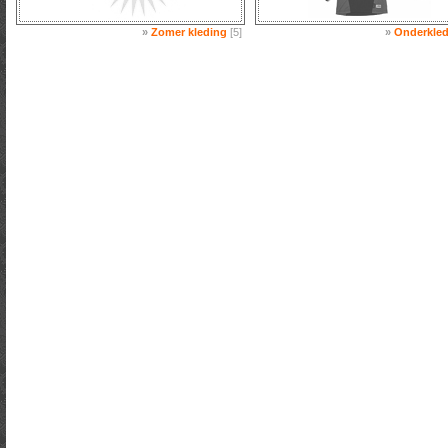
»
Zomer kleding
[5]
»
Onderkled