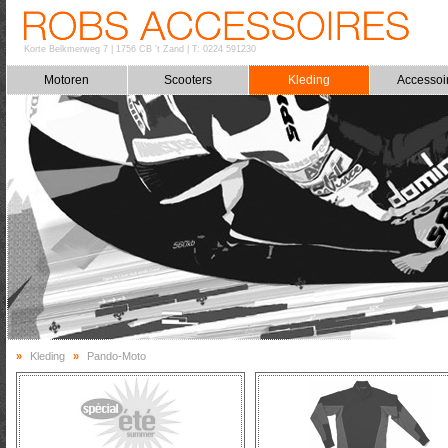
Korte Belkmerweg 7
|
1756 CB 't Zand
|
T: 0224 591230
Motoren
Scooters
Kleding
Accessoi
»
Kleding
»
Pando-Moto