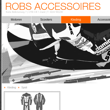
Korte Belkmerweg 7
|
1756 CB 't Zand
|
T: 0224 591230
Motoren
Scooters
Kleding
Accessoi
»
Kleding
»
Spidi