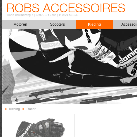
Korte Belkmerweg 7
|
1756 CB 't Zand
|
T: 0224 591230
Motoren
Scooters
Kleding
Accessoi
»
Kleding
»
Racer