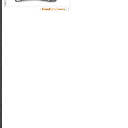
»
Handschoenen
[6]