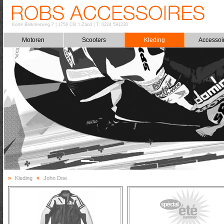
Korte Belkmerweg 7
|
1756 CB 't Zand
|
T: 0224 591230
Motoren
Scooters
Kleding
Accessoi
»
Kleding
»
John Doe