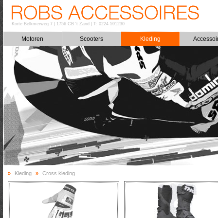
Korte Belkmerweg 7
|
1756 CB 't Zand
|
T: 0224 591230
Motoren
Scooters
Kleding
Accessoi
»
Kleding
»
Cross kleding