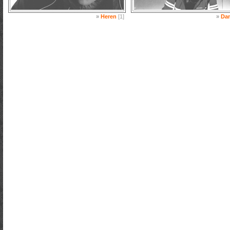
»
Heren
[1]
»
Da