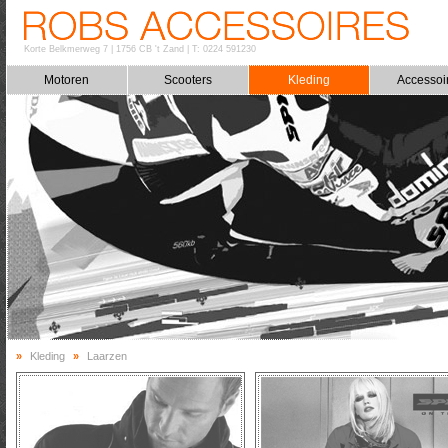
Korte Belkmerweg 7
|
1756 CB 't Zand
|
T: 0224 591230
Motoren
Scooters
Kleding
Accessoi
»
Kleding
»
Laarzen