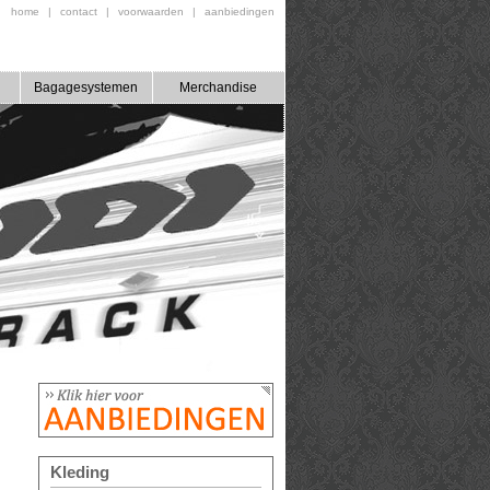
home
|
contact
|
voorwaarden
|
aanbiedingen
Bagagesystemen
Merchandise
Kleding