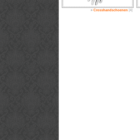
»
Crosshandschoenen
[4]