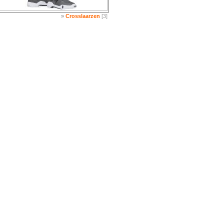
»
Crosslaarzen
[3]