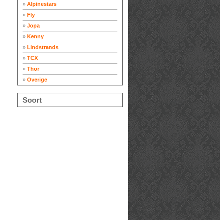
»
Alpinestars
»
Fly
»
Jopa
»
Kenny
»
Lindstrands
»
TCX
»
Thor
»
Overige
Soort