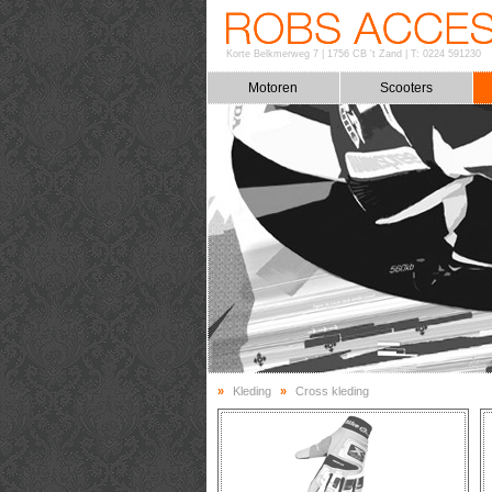
Korte Belkmerweg 7
|
1756 CB 't Zand
|
T: 0224 591230
Motoren
Scooters
»
Kleding
»
Cross kleding