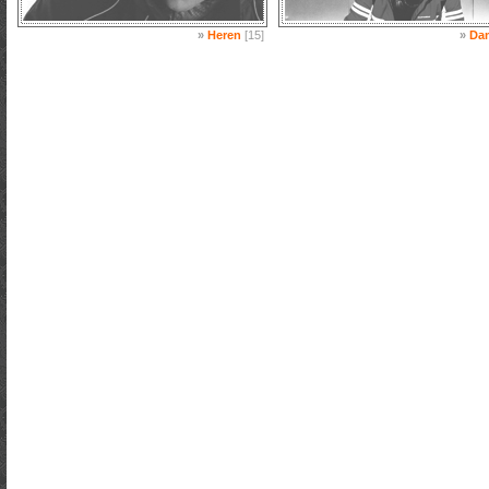
»
Heren
[15]
»
Da