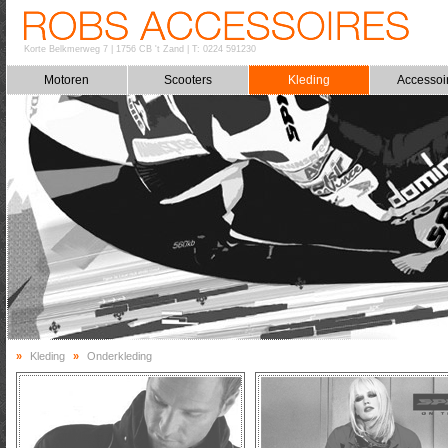
Korte Belkmerweg 7
|
1756 CB 't Zand
|
T: 0224 591230
Motoren
Scooters
Kleding
Accessoi
»
Kleding
»
Onderkleding