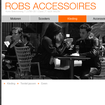
Korte Belkmerweg 7
|
1756 CB 't Zand
|
T: 0224 591230
Motoren
Scooters
Kleding
Accessoi
»
Kleding
»
Textiel jassen
»
Geen