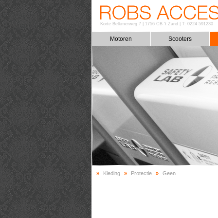
Korte Belkmerweg 7
|
1756 CB 't Zand
|
T: 0224 591230
Motoren
Scooters
»
Kleding
»
Protectie
»
Geen