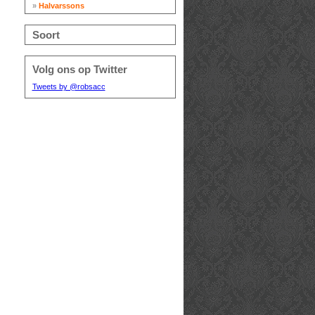
»
Halvarssons
Soort
Volg ons op Twitter
Tweets by @robsacc