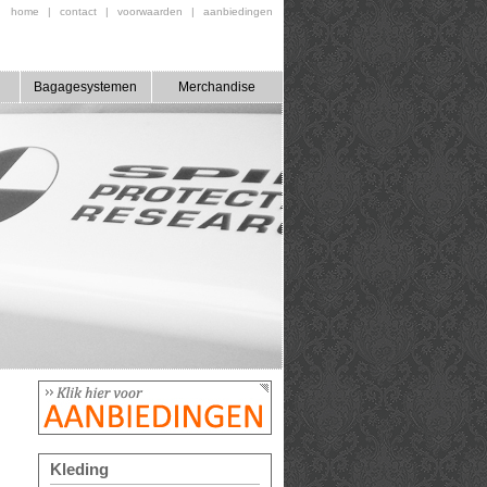
home
|
contact
|
voorwaarden
|
aanbiedingen
Bagagesystemen
Merchandise
Kleding