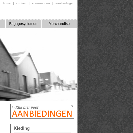
home
|
contact
|
voorwaarden
|
aanbiedingen
Bagagesystemen
Merchandise
Kleding