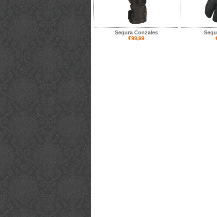
Segura Conzales
Segu
€99,99