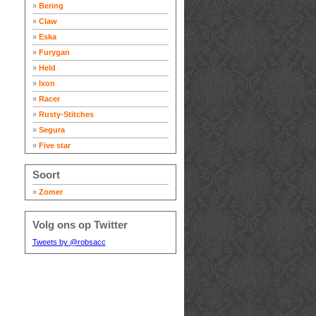
»
Bering
»
Claw
»
Eska
»
Furygan
»
Held
»
Ixon
»
Racer
»
Rusty-Stitches
»
Segura
»
Five star
Soort
»
Zomer
Volg ons op Twitter
Tweets by @robsacc