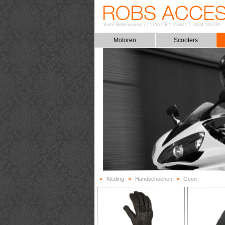
Korte Belkmerweg 7
|
1756 CB 't Zand
|
T: 0224 591230
Motoren
Scooters
»
Kleding
»
Handschoenen
»
Geen