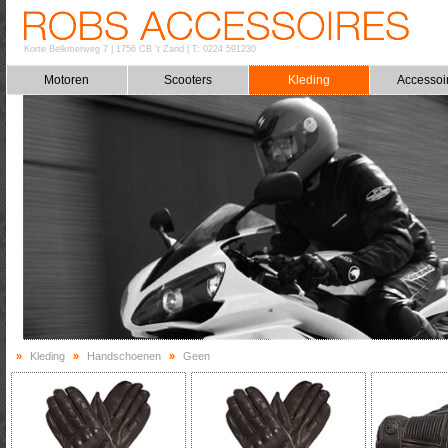
Korte Belkmerweg 7
|
1756 CB 't Zand
|
T: 0224 591230
Motoren
Scooters
Kleding
Accessoi
»
Kleding
»
Handschoenen
»
Geen