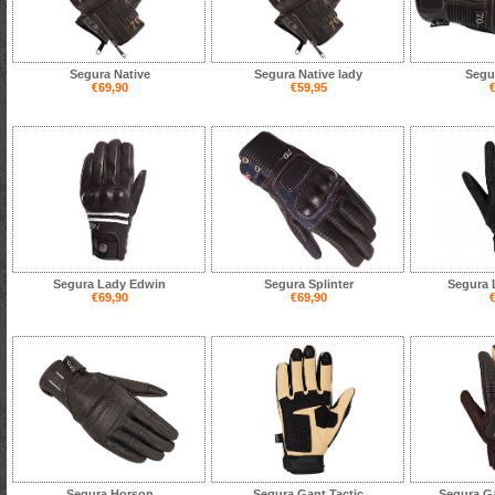
Segura Native
Segura Native lady
Segu
€69,90
€59,95
€
Segura Lady Edwin
Segura Splinter
Segura 
€69,90
€69,90
€
Segura Horson
Segura Gant Tactic
Segura G