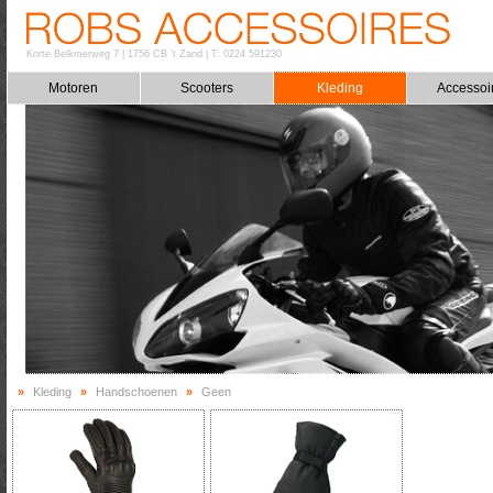
Korte Belkmerweg 7
|
1756 CB 't Zand
|
T: 0224 591230
Motoren
Scooters
Kleding
Accessoi
»
Kleding
»
Handschoenen
»
Geen