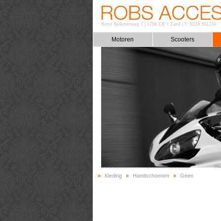
Korte Belkmerweg 7
|
1756 CB 't Zand
|
T: 0224 591230
Motoren
Scooters
»
Kleding
»
Handschoenen
»
Geen