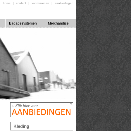
home
|
contact
|
voorwaarden
|
aanbiedingen
Bagagesystemen
Merchandise
Kleding