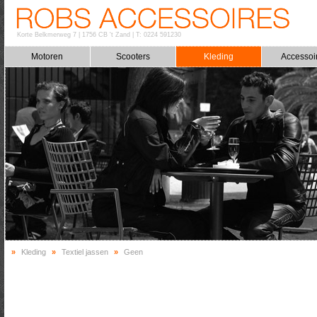
Korte Belkmerweg 7
|
1756 CB 't Zand
|
T: 0224 591230
Motoren
Scooters
Kleding
Accessoi
»
Kleding
»
Textiel jassen
»
Geen