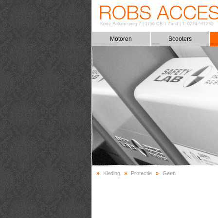
Korte Belkmerweg 7
|
1756 CB 't Zand
|
T: 0224 591230
Motoren
Scooters
»
Kleding
»
Protectie
»
Geen