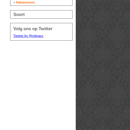
»
Halvarssons
Soort
Volg ons op Twitter
Tweets by @robsacc