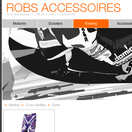
Korte Belkmerweg 7
|
1756 CB 't Zand
|
T: 0224 591230
Motoren
Scooters
Kleding
Accessoi
»
Kleding
»
Cross kleding
»
Geen