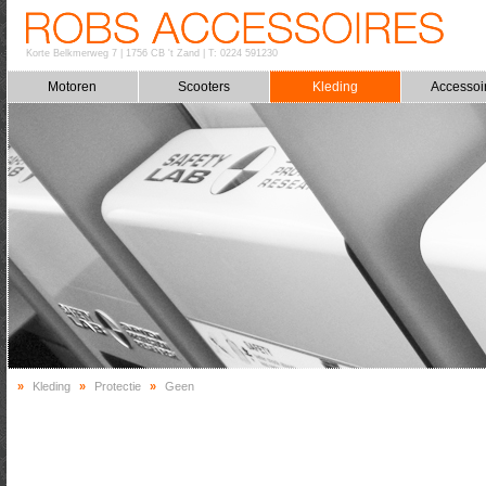
Korte Belkmerweg 7
|
1756 CB 't Zand
|
T: 0224 591230
Motoren
Scooters
Kleding
Accessoi
»
Kleding
»
Protectie
»
Geen