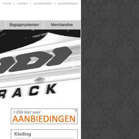
home
|
contact
|
voorwaarden
|
aanbiedingen
Bagagesystemen
Merchandise
Kleding