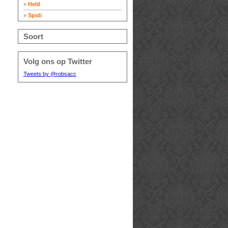
»
Held
»
Spidi
Soort
Volg ons op Twitter
Tweets by @robsacc