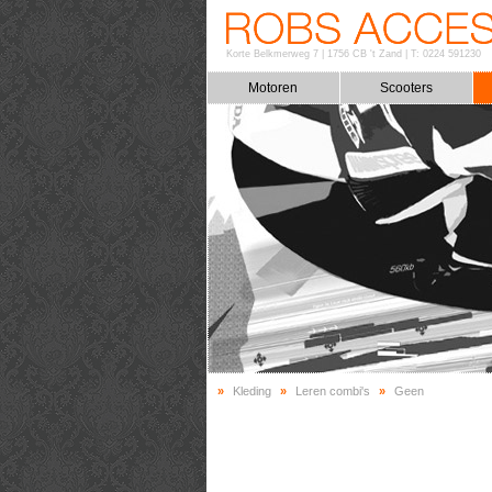
Korte Belkmerweg 7
|
1756 CB 't Zand
|
T: 0224 591230
Motoren
Scooters
»
Kleding
»
Leren combi's
»
Geen