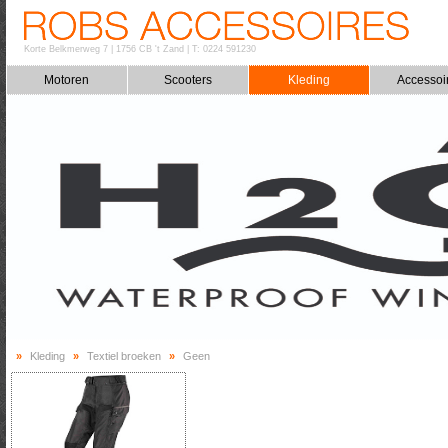
Korte Belkmerweg 7
|
1756 CB 't Zand
|
T: 0224 591230
Motoren
Scooters
Kleding
Accessoi
»
Kleding
»
Textiel broeken
»
Geen