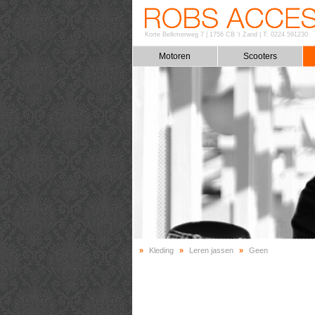
Korte Belkmerweg 7
|
1756 CB 't Zand
|
T: 0224 591230
Motoren
Scooters
»
Kleding
»
Leren jassen
»
Geen