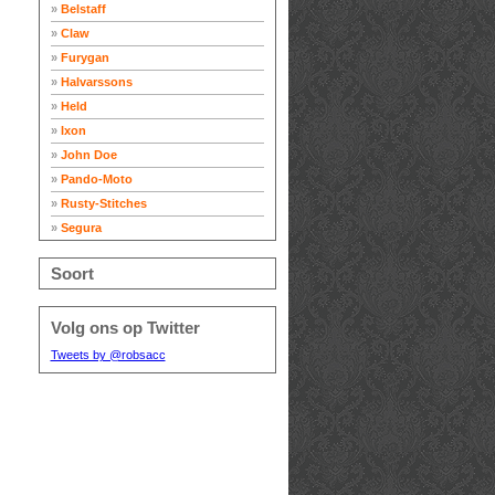
»
Belstaff
»
Claw
»
Furygan
»
Halvarssons
»
Held
»
Ixon
»
John Doe
»
Pando-Moto
»
Rusty-Stitches
»
Segura
Soort
Volg ons op Twitter
Tweets by @robsacc