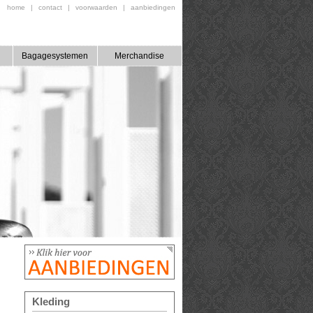
home
|
contact
|
voorwaarden
|
aanbiedingen
Bagagesystemen
Merchandise
Kleding