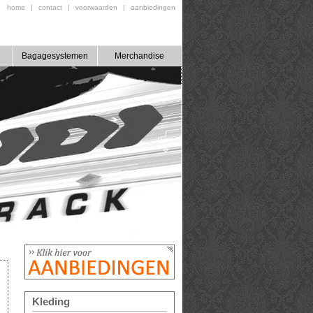
home
|
contact
|
voorwaarden
|
aanbiedingen
Bagagesystemen
Merchandise
Kleding