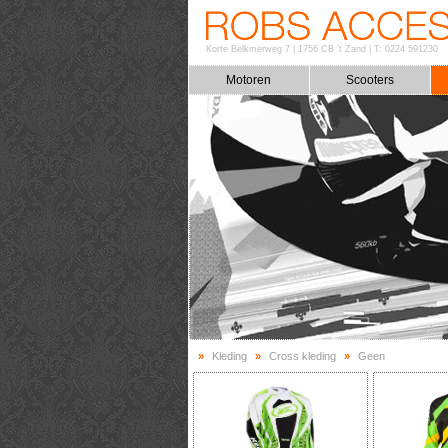
Korte Belkmerweg 7
|
1756 CB 't Zand
|
T: 0224 591230
Motoren
Scooters
»
Kleding
»
Cross kleding
»
Geen