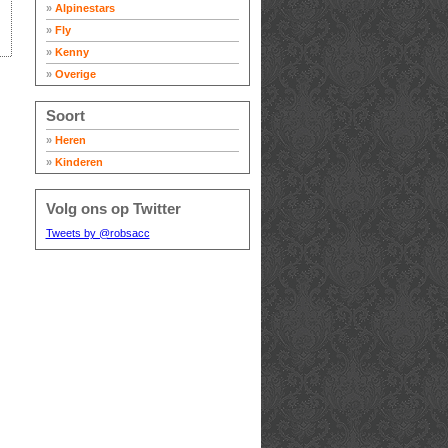
»
Alpinestars
»
Fly
»
Kenny
»
Overige
Soort
»
Heren
»
Kinderen
Volg ons op Twitter
Tweets by @robsacc