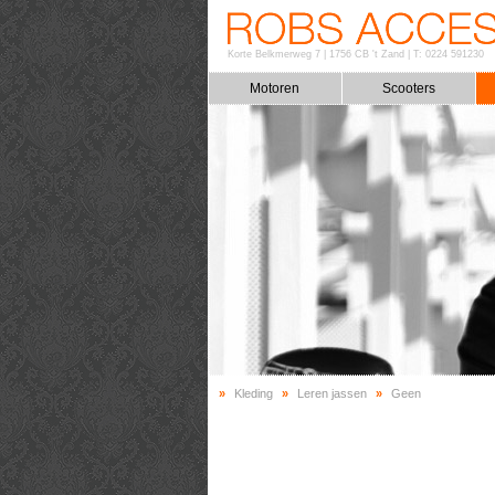
Korte Belkmerweg 7
|
1756 CB 't Zand
|
T: 0224 591230
Motoren
Scooters
»
Kleding
»
Leren jassen
»
Geen