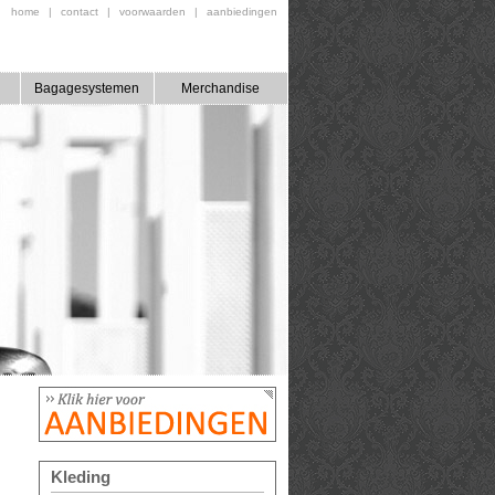
home
|
contact
|
voorwaarden
|
aanbiedingen
Bagagesystemen
Merchandise
Kleding