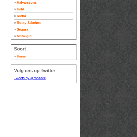
»
Halvarssons
»
Held
»
Richa
»
Rusty-Stitches
»
Segura
»
Moto-girl
Soort
»
Heren
Volg ons op Twitter
Tweets by @robsacc