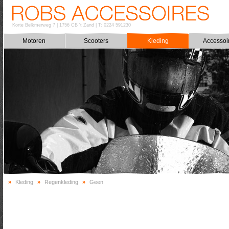
Korte Belkmerweg 7
|
1756 CB 't Zand
|
T: 0224 591230
Motoren
Scooters
Kleding
Accessoi
»
Kleding
»
Regenkleding
»
Geen