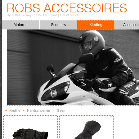
Korte Belkmerweg 7
|
1756 CB 't Zand
|
T: 0224 591230
Motoren
Scooters
Kleding
Accessoi
»
Kleding
»
Handschoenen
»
Geen