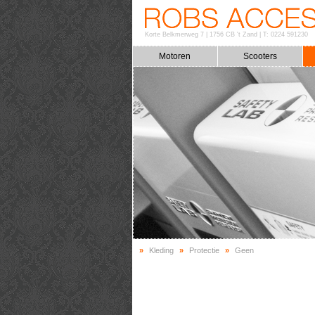
Korte Belkmerweg 7
|
1756 CB 't Zand
|
T: 0224 591230
Motoren
Scooters
»
Kleding
»
Protectie
»
Geen