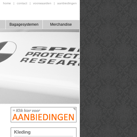
home
|
contact
|
voorwaarden
|
aanbiedingen
Bagagesystemen
Merchandise
Kleding