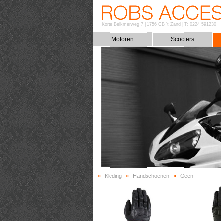
Korte Belkmerweg 7
|
1756 CB 't Zand
|
T: 0224 591230
Motoren
Scooters
»
Kleding
»
Handschoenen
»
Geen