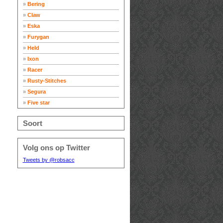
»
Bering
»
Claw
»
Eska
»
Furygan
»
Held
»
Ixon
»
Racer
»
Rusty-Stitches
»
Segura
»
Five star
Soort
Volg ons op Twitter
Tweets by @robsacc