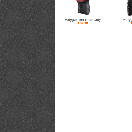
Furygan Dirt Road lady
Fury
€89,90