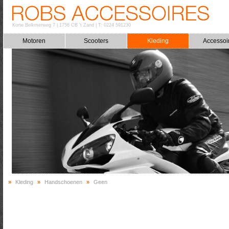
Korte Belkmerweg 7
|
1756 CB 't Zand
|
T: 0224 591230
Motoren
Scooters
Kleding
Accessoi
»
Kleding
»
Handschoenen
»
Geen