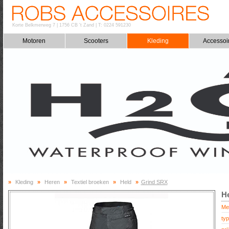
Korte Belkmerweg 7
|
1756 CB 't Zand
|
T: 0224 591230
Motoren
Scooters
Kleding
Accessoi
»
Kleding
»
Heren
»
Textiel broeken
»
Held
»
Grind SRX
H
Me
typ