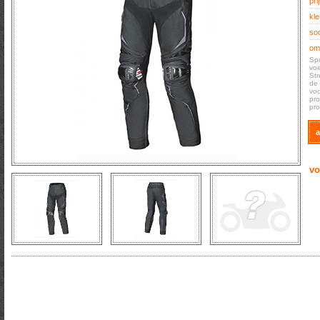
prij
kle
soo
oms
Spo
voe
Str
de 
voo
pro
pro
a
vo