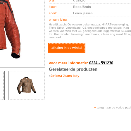
prijs:
€ 329,00
kleur:
Rood/Bruin
soort:
Leren jassen
omschrijving:
Heerlijk zacht Gewassen geitennappa. HI-ART-versteviging.
Triple Stitch.Verstelbare, CE-goedgekeurde protectors. Kan
worden voorzien met CE-goedgekeurde rugprotector SECU
L2. Kan worden bevestigd aan broek, alleen nog maat 40 o
voorraad.
afhalen in de winkel
voor meer informatie:
0224 - 591230
Gerelateerde producten
»
Jofama Jeans lady
«
terug naar de vorige pag