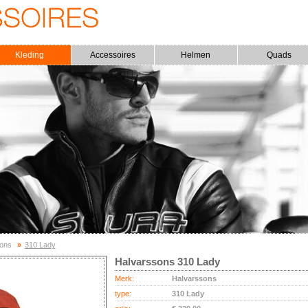
Kleding
Accessoires
Helmen
Quads
ons
»
310 Lady
Halvarssons 310 Lady
Merk:
Halvarssons
type:
310 Lady