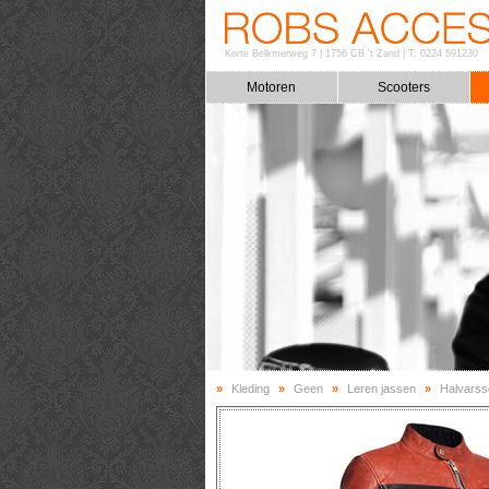
Korte Belkmerweg 7
|
1756 CB 't Zand
|
T: 0224 591230
Motoren
Scooters
»
Kleding
»
Geen
»
Leren jassen
»
Halvarss