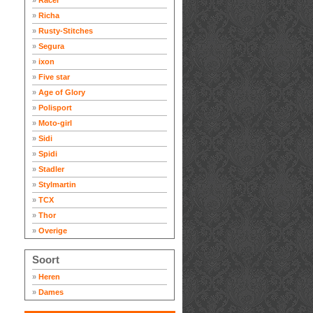
»
Racer
»
Richa
»
Rusty-Stitches
»
Segura
»
ixon
»
Five star
»
Age of Glory
»
Polisport
»
Moto-girl
»
Sidi
»
Spidi
»
Stadler
»
Stylmartin
»
TCX
»
Thor
»
Overige
Soort
»
Heren
»
Dames