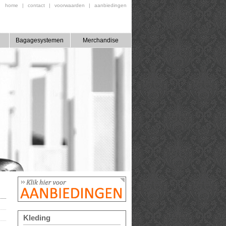
home
|
contact
|
voorwaarden
|
aanbiedingen
Bagagesystemen
Merchandise
Kleding