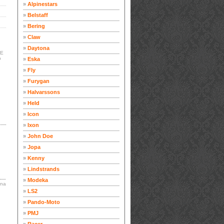
»
Alpinestars
»
Belstaff
»
Bering
»
Claw
»
Daytona
RE
p
»
Eska
»
Fly
»
Furygan
»
Halvarssons
»
Held
»
Icon
»
Ixon
»
John Doe
»
Jopa
»
Kenny
»
Lindstrands
»
Modeka
ina
»
LS2
»
Pando-Moto
»
PMJ