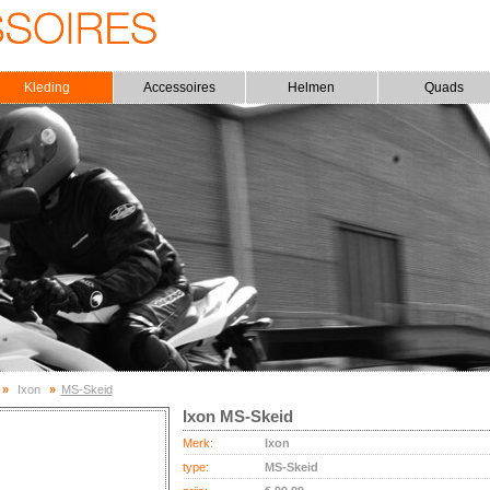
Kleding
Accessoires
Helmen
Quads
»
Ixon
»
MS-Skeid
Ixon MS-Skeid
Merk:
Ixon
type:
MS-Skeid