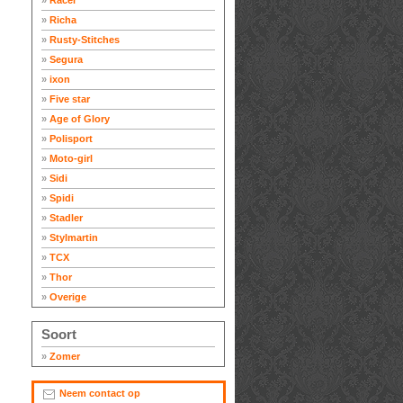
»
Racer
»
Richa
»
Rusty-Stitches
»
Segura
»
ixon
»
Five star
»
Age of Glory
»
Polisport
»
Moto-girl
»
Sidi
»
Spidi
»
Stadler
»
Stylmartin
»
TCX
»
Thor
»
Overige
Soort
»
Zomer
Neem contact op