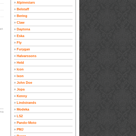
»
Alpinestars
»
Belstaff
»
Bering
»
Claw
an
»
Daytona
»
Eska
»
Fly
»
Furygan
»
Halvarssons
»
Held
»
Icon
»
Ixon
»
John Doe
»
Jopa
»
Kenny
»
Lindstrands
»
Modeka
ina
»
LS2
»
Pando-Moto
»
PMJ