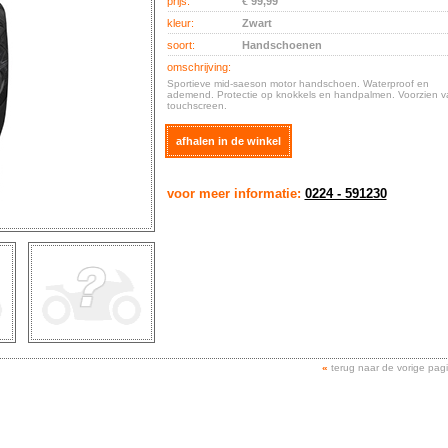
prijs:
€ 99,99
kleur:
Zwart
soort:
Handschoenen
omschrijving:
Sportieve mid-saeson motor handschoen. Waterproof en
ademend. Protectie op knokkels en handpalmen. Voorzien v
touchscreen.
afhalen in de winkel
voor meer informatie:
0224 - 591230
«
terug naar de vorige pag