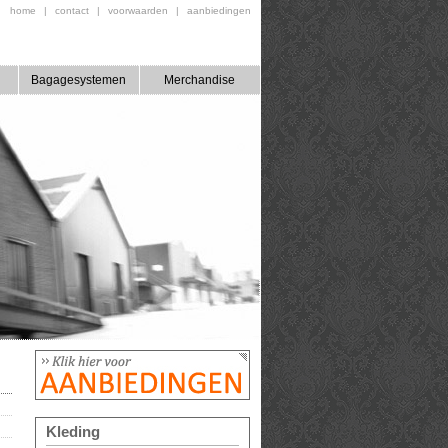
home
|
contact
|
voorwaarden
|
aanbiedingen
Bagagesystemen
Merchandise
Kleding