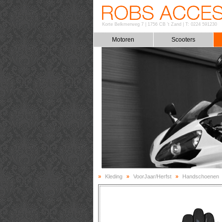
Korte Belkmerweg 7
|
1756 CB 't Zand
|
T: 0224 591230
Motoren
Scooters
»
Kleding
»
VoorJaar/Herfst
»
Handschoenen