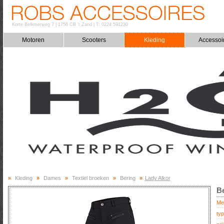
Korte Belkmerweg 7
|
1756 CB 't Zand
|
T: 0224 591230
Motoren
Scooters
Kleding
Accessoi
»
Kleding
»
Dames
»
Textiel broeken
»
Bering
»
Lady Alkor
Be
Me
typ