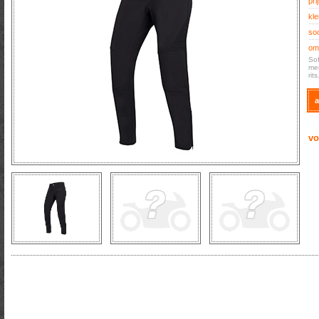
prij
kle
soo
oms
Sof
mem
rit
a
vo