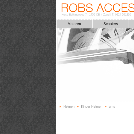
Korte Belkmerweg 7
|
1756 CB 't Zand
|
T: 0224 591230
Motoren
Scooters
»
Helmen
»
Kinder Helmen
»
gms