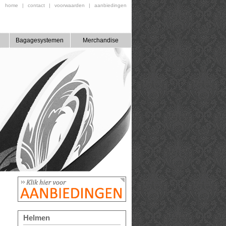
home
|
contact
|
voorwaarden
|
aanbiedingen
Bagagesystemen
Merchandise
Helmen