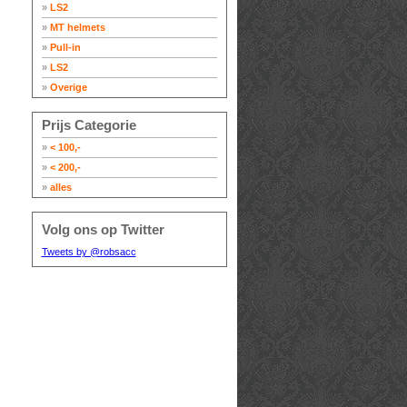
»
LS2
»
MT helmets
»
Pull-in
»
LS2
»
Overige
Prijs Categorie
»
< 100,-
»
< 200,-
»
alles
Volg ons op Twitter
Tweets by @robsacc