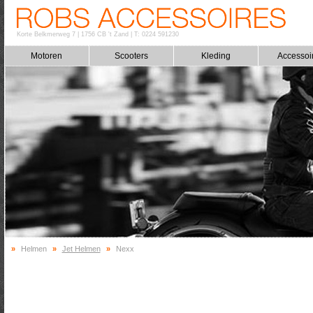
Korte Belkmerweg 7
|
1756 CB 't Zand
|
T: 0224 591230
Motoren
Scooters
Kleding
Accessoi
»
Helmen
»
Jet Helmen
»
Nexx