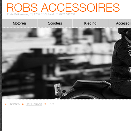
Korte Belkmerweg 7
|
1756 CB 't Zand
|
T: 0224 591230
Motoren
Scooters
Kleding
Accessoi
»
Helmen
»
Jet Helmen
»
LS2