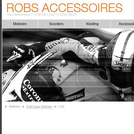
Korte Belkmerweg 7
|
1756 CB 't Zand
|
T: 0224 591230
Motoren
Scooters
Kleding
Accessoi
»
Helmen
»
Full Face Helmen
»
LS2