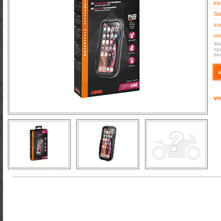
kle
Sta
soo
oms
Wat
ope
bev
a
vo