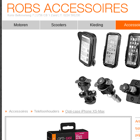
Korte Belkmerweg 7
|
1756 CB 't Zand
|
T: 0224 591230
Motoren
Scooters
Kleding
Accessoi
»
Accessoires
»
Telefoonhouders
»
Opti-case iPhone XS-Max
Art
typ
prij