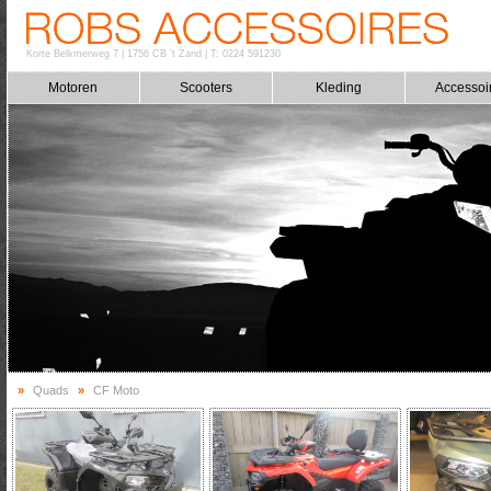
Korte Belkmerweg 7
|
1756 CB 't Zand
|
T: 0224 591230
Motoren
Scooters
Kleding
Accessoi
»
Quads
»
CF Moto