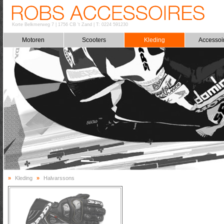
Korte Belkmerweg 7
|
1756 CB 't Zand
|
T: 0224 591230
Motoren
Scooters
Kleding
Accessoi
»
Kleding
»
Halvarssons