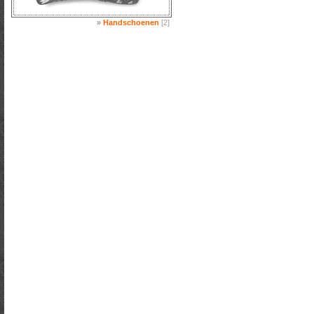
»
Handschoenen
[2]