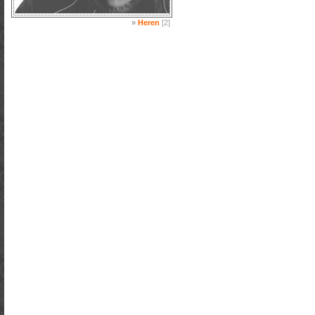
»
Heren
[2]