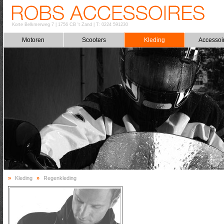
Korte Belkmerweg 7
|
1756 CB 't Zand
|
T: 0224 591230
Motoren
Scooters
Kleding
Accessoi
»
Kleding
»
Regenkleding