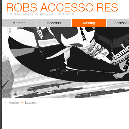
Korte Belkmerweg 7
|
1756 CB 't Zand
|
T: 0224 591230
Motoren
Scooters
Kleding
Accessoi
»
Kleding
»
Laarzen