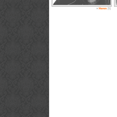
»
Heren
[5]