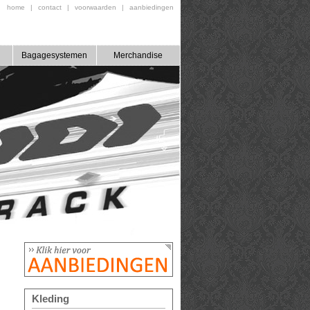
home
|
contact
|
voorwaarden
|
aanbiedingen
Bagagesystemen
Merchandise
Kleding