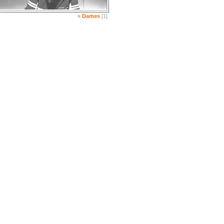
»
Dames
[1]