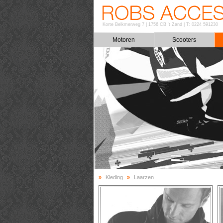
Korte Belkmerweg 7
|
1756 CB 't Zand
|
T: 0224 591230
Motoren
Scooters
»
Kleding
»
Laarzen