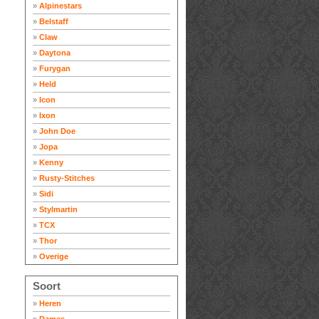
»
Alpinestars
»
Belstaff
»
Claw
»
Daytona
»
Furygan
»
Held
»
Icon
»
Ixon
»
John Doe
»
Jopa
»
Kenny
»
Rusty-Stitches
»
Sidi
»
Stylmartin
»
TCX
»
Thor
»
Overige
Soort
»
Heren