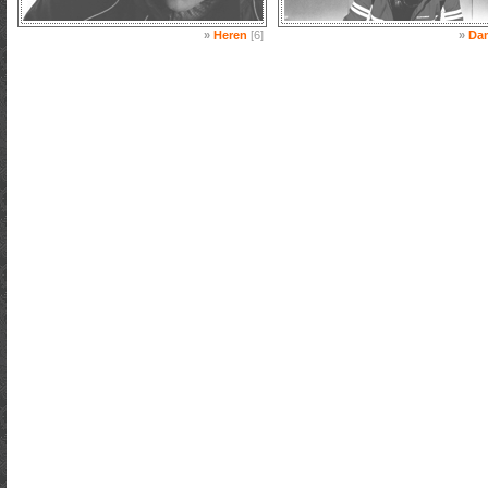
»
Heren
[6]
»
Da