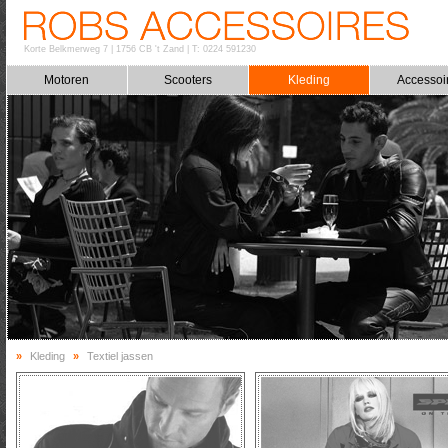
Korte Belkmerweg 7
|
1756 CB 't Zand
|
T: 0224 591230
Motoren
Scooters
Kleding
Accessoi
»
Kleding
»
Textiel jassen