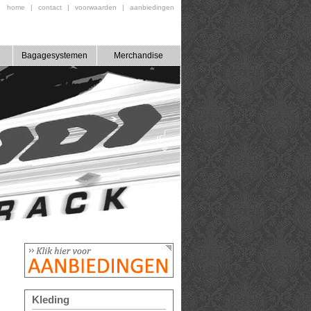
home
|
contact
|
voorwaarden
|
aanbiedingen
Bagagesystemen
Merchandise
Kleding