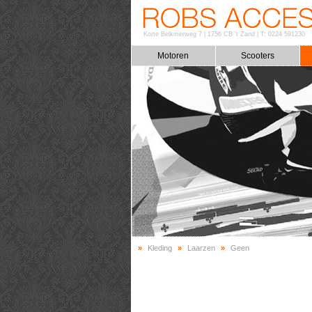
Korte Belkmerweg 7
|
1756 CB 't Zand
|
T: 0224 591230
Motoren
Scooters
»
Kleding
»
Laarzen
»
Geen