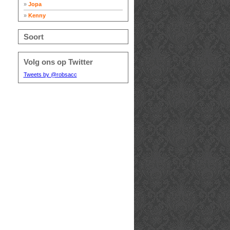
»
Jopa
»
Kenny
Soort
Volg ons op Twitter
Tweets by @robsacc